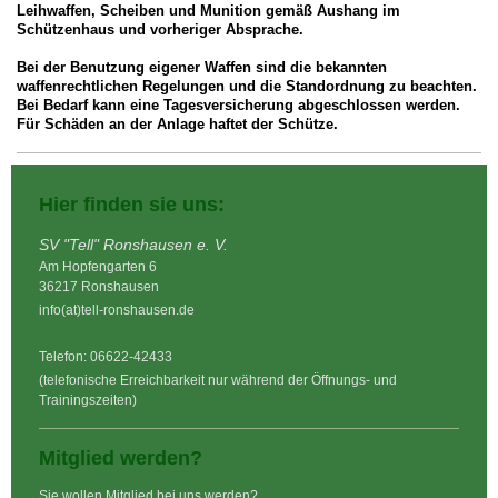
Leihwaffen, Scheiben und Munition gemäß Aushang im
Schützenhaus und vorheriger Absprache.
Bei der Benutzung eigener Waffen sind die bekannten
waffenrechtlichen Regelungen und die Standordnung zu beachten.
Bei Bedarf kann eine Tagesversicherung abgeschlossen werden.
Für Schäden an der Anlage haftet der Schütze.
Hier finden sie uns:
SV "Tell" Ronshausen e. V.
Am Hopfengarten 6
36217 Ronshausen
info(at)tell-ronshausen.de
Telefon: 06622-42433
(telefonische Erreichbarkeit nur während der Öffnungs- und
Trainingszeiten)
Mitglied werden?
Sie wollen Mitglied bei uns werden?