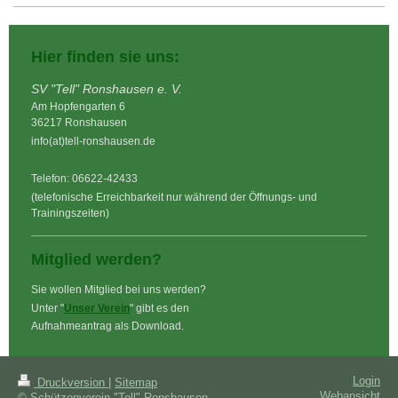
Hier finden sie uns:
SV "Tell" Ronshausen e. V.
Am Hopfengarten 6
36217 Ronshausen
info(at)tell-ronshausen.de
Telefon: 06622-42433
(telefonische Erreichbarkeit nur während der Öffnungs- und
Trainingszeiten)
Mitglied werden?
Sie wollen Mitglied bei uns werden?
Unter "
Unser Verein
" gibt es den
Aufnahmeantrag als Download.
Login
Druckversion
|
Sitemap
Webansicht