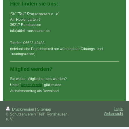
Hier finden sie uns:
SV "Tell" Ronshausen e. V.
Am Hopfengarten 6
36217 Ronshausen
info(at)tell-ronshausen.de
Telefon: 06622-42433
(telefonische Erreichbarkeit nur während der Öffnungs- und
Trainingszeiten)
Mitglied werden?
Sie wollen Mitglied bei uns werden?
Unter "
Unser Verein
" gibt es den
Aufnahmeantrag als Download.
Login
Druckversion
|
Sitemap
Webansicht
© Schützenverein "Tell" Ronshausen
e. V.
Diese Homepage wurde mit
IONOS